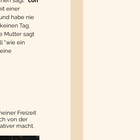
en sagt: “
con 
it einer 
 und habe nie 
 keinen Tag, 
e Mutter sagt 
l “wie ein 
eine 
einer Freizeit 
ch von der 
ativer macht.