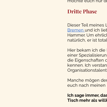
möchte euch nur d
Dritte Phase
Dieser Teil meines 
Bremen
und ich lie
Hammer. Um ehrlich 
natürlich, er ist to
Hier bekam ich die 
einer Spezialisieru
die Eigenschaften d
kennen. Ich verstand
Organisationstalent
Manche mögen denke
euch nach meinen 
Ich sage immer, da
Tisch mehr als will