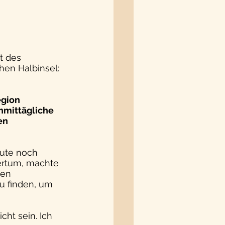
t des 
hen Halbinsel:
egion 
hmittägliche 
en 
ute noch 
ertum, machte 
nen 
u finden, um 
cht sein. Ich 