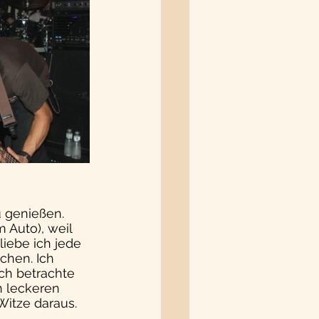
u genießen. 
 Auto), weil 
iebe ich jede 
chen. Ich 
ich betrachte 
n leckeren 
Witze daraus.