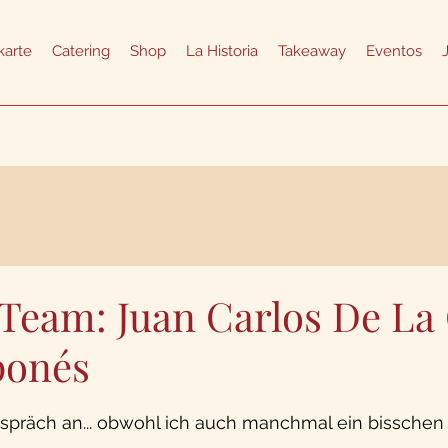
karte
Catering
Shop
La Historia
Takeaway
Eventos
 Team: Juan Carlos De La
ponés
spräch an... obwohl ich auch manchmal ein bisschen 