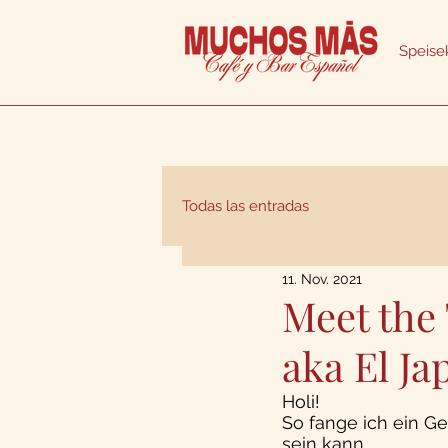
Speise
Todas las entradas
11. Nov. 2021
Meet the
aka El Ja
Holi!
So fange ich ein Ge
sein kann.