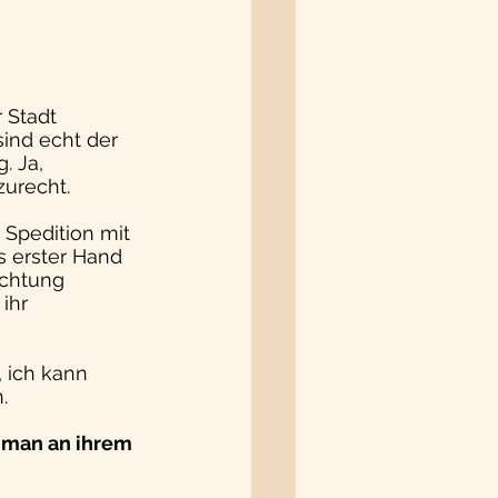
r Stadt
sind echt der 
. Ja, 
zurecht.
 Spedition mit 
s erster Hand 
ichtung 
ihr 
 ich kann 
.
 man an ihrem 