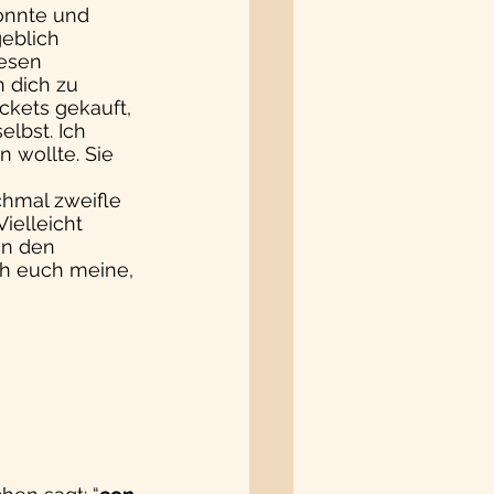
onnte und 
eblich 
esen 
n dich zu 
ckets gekauft, 
lbst. Ich 
 wollte. Sie 
hmal zweifle 
Vielleicht 
n den 
h euch meine, 